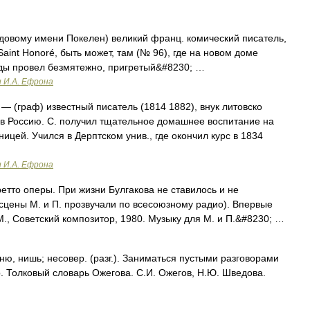
одовому имени Покелен) великий франц. комический писатель,
 Saint Honoré, быть может, там (№ 96), где на новом доме
оды провел безмятежно, пригретый&#8230; …
и И.А. Ефрона
— (граф) известный писатель (1814 1882), внук литовско
 в Россию. С. получил тщательное домашнее воспитание на
ицей. Учился в Дерптском унив., где окончил курс в 1834
и И.А. Ефрона
 оперы. При жизни Булгакова не ставилось и не
е сцены М. и П. прозвучали по всесоюзному радио). Впервые
М., Советский композитор, 1980. Музыку для М. и П.&#8230; …
 нишь; несовер. (разг.). Заниматься пустыми разговорами
ср. Толковый словарь Ожегова. С.И. Ожегов, Н.Ю. Шведова.