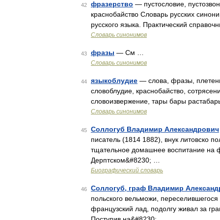
фразерство
— пустословие, пустозвонс
42
краснобайство Словарь русских синони
русского языка. Практический справочн
Словарь синонимов
фразы
— См …
43
Словарь синонимов
языкоблудие
— слова, фразы, плетени
44
словоблудие, краснобайство, сотрясени
словоизвержение, тары бары растабары
Словарь синонимов
Соллогуб Владимир Александрович
45
писатель (1814 1882), внук литовско п
тщательное домашнее воспитание на фр
Дерптском&#8230; …
Биографический словарь
Соллогуб, граф Владимир Александ
46
польского вельможи, переселившегося
французский лад, подолгу живал за гран
Поступив на&#8230; …