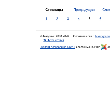
Страницы
←
Предыдущая
Сле
1
2
3
4
5
6
© Академик, 2000-2026
Обратная связь:
Техподдерж
👣 Путешествия
Экспорт словарей на сайты
, сделанные на PHP,
Jo