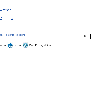
дующая
→
7
8
ка
,
Реклама на сайте
18+
omla,
Drupal,
WordPress, MODx.