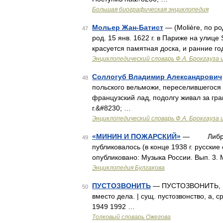
Большая биографическая энциклопедия
Мольер Жан-Батист
— (Molière, по р
47
род. 15 янв. 1622 г. в Париже на улице
красуется памятная доска, и ранние г
Энциклопедический словарь Ф.А. Брокгауза 
Соллогуб Владимир Александрович
48
польского вельможи, переселившегося
французский лад, подолгу живал за гран
г.&#8230; …
Энциклопедический словарь Ф.А. Брокгауза 
«МИНИН И ПОЖАРСКИЙ»
— Либретто
49
публиковалось (в конце 1938 г. русски
опубликовано: Музыка России. Вып. 3. 
Энциклопедия Булгакова
ПУСТОЗВОНИТЬ
— ПУСТОЗВОНИТЬ, ню,
50
вместо дела. | сущ. пустозвонство, а, 
1949 1992 …
Толковый словарь Ожегова