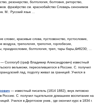
тво, резонерство, болтология, болтовня, риторство,
мов. фразёрство см. краснобайство Словарь синонимов
ик. М.: Русский язык …
е словес, красивые слова, пустозвонство, пустословие,
е воздуха, трепология, трепотня, горлобесие,
, празднословие, болтология, треп, тары бары,&#8230; …
— Соллогуб (граф Владимир Александрович) известный
ольского вельможи, переселившегося в Россию. С. получил
анцузский лад, подолгу живал за границей. Учился в
рович
— известный писатель (1814 1882), внук литовско
 в Россию. С. получил тщательное домашнее воспитание на
ицей. Учился в Дерптском унив., где окончил курс в 1834 г.